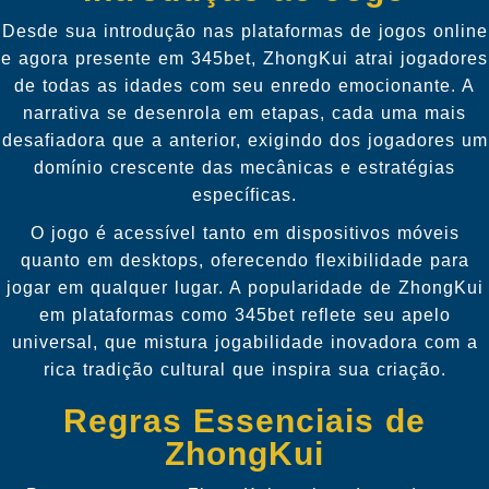
Desde sua introdução nas plataformas de jogos online
e agora presente em 345bet, ZhongKui atrai jogadores
de todas as idades com seu enredo emocionante. A
narrativa se desenrola em etapas, cada uma mais
desafiadora que a anterior, exigindo dos jogadores um
domínio crescente das mecânicas e estratégias
específicas.
O jogo é acessível tanto em dispositivos móveis
quanto em desktops, oferecendo flexibilidade para
jogar em qualquer lugar. A popularidade de ZhongKui
em plataformas como 345bet reflete seu apelo
universal, que mistura jogabilidade inovadora com a
rica tradição cultural que inspira sua criação.
Regras Essenciais de
ZhongKui