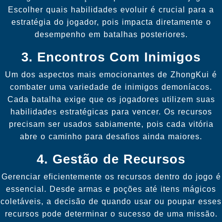
Escolher quais habilidades evoluir é crucial para a
estratégia do jogador, pois impacta diretamente o
desempenho em batalhas posteriores.
3. Encontros Com Inimigos
Um dos aspectos mais emocionantes de ZhongKui é
combater uma variedade de inimigos demoníacos.
Cada batalha exige que os jogadores utilizem suas
habilidades estratégicas para vencer. Os recursos
precisam ser usados sabiamente, pois cada vitória
abre o caminho para desafios ainda maiores.
4. Gestão de Recursos
Gerenciar eficientemente os recursos dentro do jogo é
essencial. Desde armas e poções até itens mágicos
coletáveis, a decisão de quando usar ou poupar esses
recursos pode determinar o sucesso de uma missão.