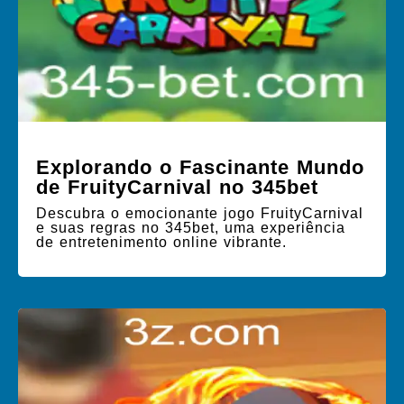
Explorando o Fascinante Mundo
de FruityCarnival no 345bet
Descubra o emocionante jogo FruityCarnival
e suas regras no 345bet, uma experiência
de entretenimento online vibrante.