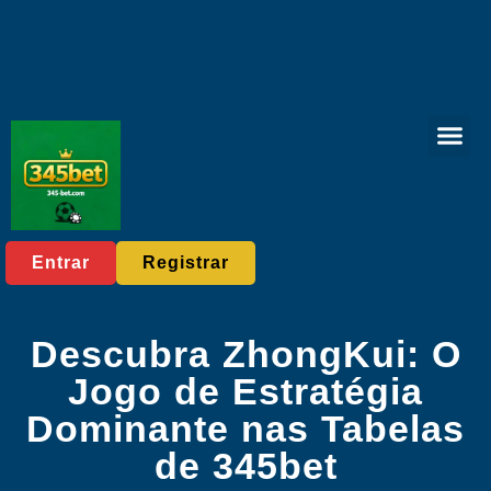
Caça-níqueis onlin
Notícias E
Entrar
Registrar
Descubra ZhongKui: O
Jogo de Estratégia
Dominante nas Tabelas
de 345bet