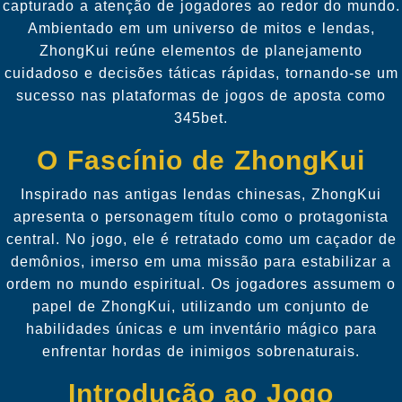
capturado a atenção de jogadores ao redor do mundo.
Ambientado em um universo de mitos e lendas,
ZhongKui reúne elementos de planejamento
cuidadoso e decisões táticas rápidas, tornando-se um
sucesso nas plataformas de jogos de aposta como
345bet.
O Fascínio de ZhongKui
Inspirado nas antigas lendas chinesas, ZhongKui
apresenta o personagem título como o protagonista
central. No jogo, ele é retratado como um caçador de
demônios, imerso em uma missão para estabilizar a
ordem no mundo espiritual. Os jogadores assumem o
papel de ZhongKui, utilizando um conjunto de
habilidades únicas e um inventário mágico para
enfrentar hordas de inimigos sobrenaturais.
Introdução ao Jogo