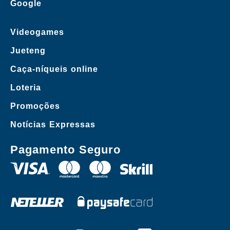
Google
Videogames
Jueteng
Caça-níqueis online
Loteria
Promoções
Notícias Expressas
Pagamento Seguro