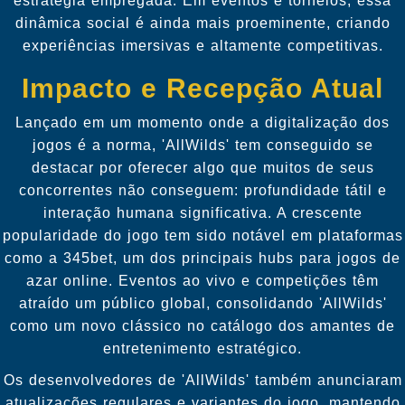
estratégia empregada. Em eventos e torneios, essa
dinâmica social é ainda mais proeminente, criando
experiências imersivas e altamente competitivas.
Impacto e Recepção Atual
Lançado em um momento onde a digitalização dos
jogos é a norma, 'AllWilds' tem conseguido se
destacar por oferecer algo que muitos de seus
concorrentes não conseguem: profundidade tátil e
interação humana significativa. A crescente
popularidade do jogo tem sido notável em plataformas
como a 345bet, um dos principais hubs para jogos de
azar online. Eventos ao vivo e competições têm
atraído um público global, consolidando 'AllWilds'
como um novo clássico no catálogo dos amantes de
entretenimento estratégico.
Os desenvolvedores de 'AllWilds' também anunciaram
atualizações regulares e variantes do jogo, mantendo