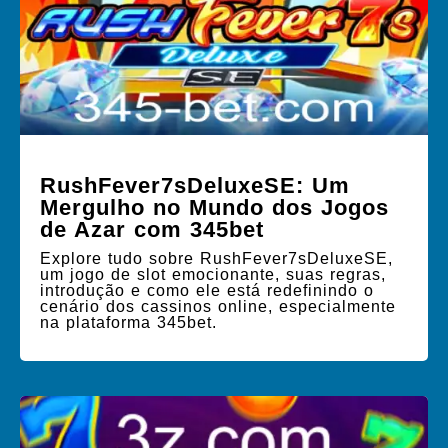
RushFever7sDeluxeSE: Um
Mergulho no Mundo dos Jogos
de Azar com 345bet
Explore tudo sobre RushFever7sDeluxeSE,
um jogo de slot emocionante, suas regras,
introdução e como ele está redefinindo o
cenário dos cassinos online, especialmente
na plataforma 345bet.