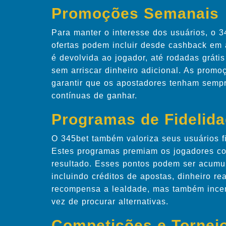
Promoções Semanais
Para manter o interesse dos usuários, o 
ofertas podem incluir desde cashback em
é devolvida ao jogador, até rodadas gráti
sem arriscar dinheiro adicional. As prom
garantir que os apostadores tenham sempr
contínuas de ganhar.
Programas de Fidelid
O 345bet também valoriza seus usuários fi
Estes programas premiam os jogadores co
resultado. Esses pontos podem ser acumu
incluindo créditos de apostas, dinheiro r
recompensa a lealdade, mas também incen
vez de procurar alternativas.
Competições e Tornei