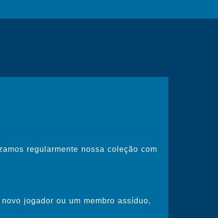
lizamos regularmente nossa coleção com
m novo jogador ou um membro assíduo,