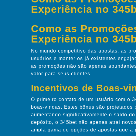
Experiência no 345b
Como as Promoções
Experiência no 345b
No mundo competitivo das apostas, as pro
usuários e manter os já existentes engaja
as promoções não são apenas abundantes,
valor para seus clientes.
Incentivos de Boas-vi
O primeiro contato de um usuário com o 3
boas-vindas. Estes bônus são projetados 
aumentando significativamente o saldo do n
depósito, o 345bet não apenas atrai novo
ampla gama de opções de apostas que a p