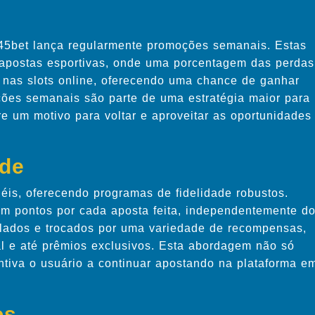
345bet lança regularmente promoções semanais. Estas
 apostas esportivas, onde uma porcentagem das perdas
s nas slots online, oferecendo uma chance de ganhar
oções semanais são parte de uma estratégia maior para
e um motivo para voltar e aproveitar as oportunidades
ade
éis, oferecendo programas de fidelidade robustos.
m pontos por cada aposta feita, independentemente d
lados e trocados por uma variedade de recompensas,
eal e até prêmios exclusivos. Esta abordagem não só
tiva o usuário a continuar apostando na plataforma e
os