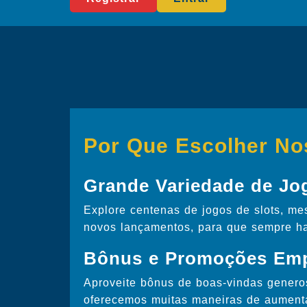
Por Que Escolher N
Grande Variedade de Jo
Explore centenas de jogos de slots, me
novos lançamentos, para que sempre ha
Bônus e Promoções Emp
Aproveite bônus de boas-vindas genero
oferecemos muitas maneiras de aument