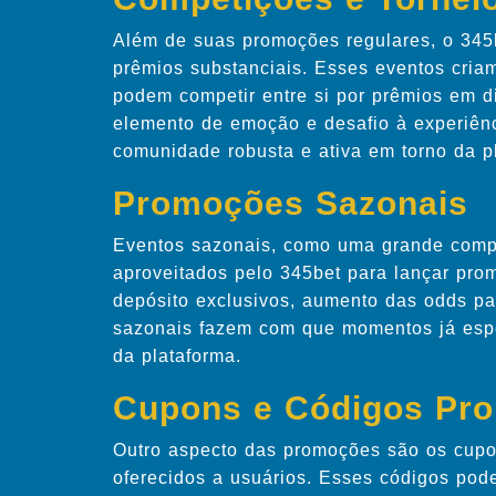
Além de suas promoções regulares, o 345
prêmios substanciais. Esses eventos cri
podem competir entre si por prêmios em d
elemento de emoção e desafio à experiên
comunidade robusta e ativa em torno da p
Promoções Sazonais
Eventos sazonais, como uma grande competi
aproveitados pelo 345bet para lançar pro
depósito exclusivos, aumento das odds pa
sazonais fazem com que momentos já espe
da plataforma.
Cupons e Códigos Pro
Outro aspecto das promoções são os cupo
oferecidos a usuários. Esses códigos pod