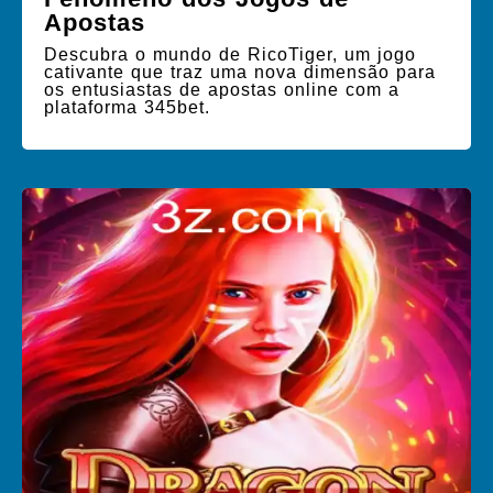
Apostas
Descubra o mundo de RicoTiger, um jogo
cativante que traz uma nova dimensão para
os entusiastas de apostas online com a
plataforma 345bet.