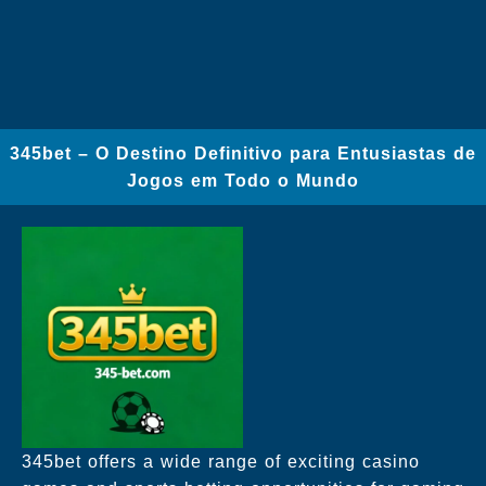
345bet – O Destino Definitivo para Entusiastas de
Jogos em Todo o Mundo
345bet offers a wide range of exciting casino