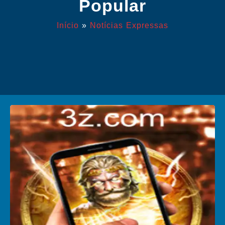
Popular
Início
»
Notícias Expressas