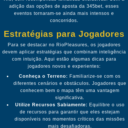
adição das opções de aposta da 345bet, esses
eventos tornaram-se ainda mais intensos e
concorridos.
Estratégias para Jogadores
Para se destacar no RioPleasures, os jogadores
devem aplicar estratégias que combinam inteligência
com intuição. Aqui estão algumas dicas para
jogadores novos e experientes:
Conheça o Terreno:
Familiarize-se com os
diferentes cenários e obstáculos. Jogadores que
conhecem bem o mapa têm uma vantagem
significativa.
Utilize Recursos Sabiamente:
Equilibre o uso
de recursos para garantir que eles estejam
disponíveis nos momentos críticos das missões
mais desafiadoras.