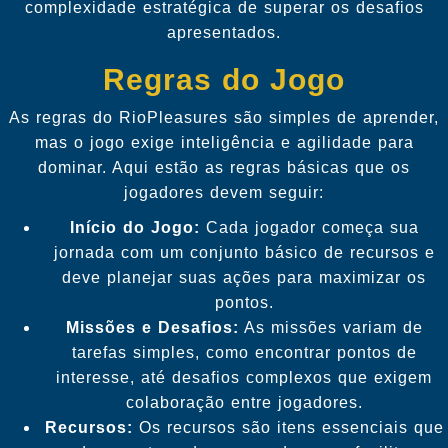
complexidade estratégica de superar os desafios
apresentados.
Regras do Jogo
As regras do RioPleasures são simples de aprender,
mas o jogo exige inteligência e agilidade para
dominar. Aqui estão as regras básicas que os
jogadores devem seguir:
Início do Jogo:
Cada jogador começa sua
jornada com um conjunto básico de recursos e
deve planejar suas ações para maximizar os
pontos.
Missões e Desafios:
As missões variam de
tarefas simples, como encontrar pontos de
interesse, até desafios complexos que exigem
colaboração entre jogadores.
Recursos:
Os recursos são itens essenciais que