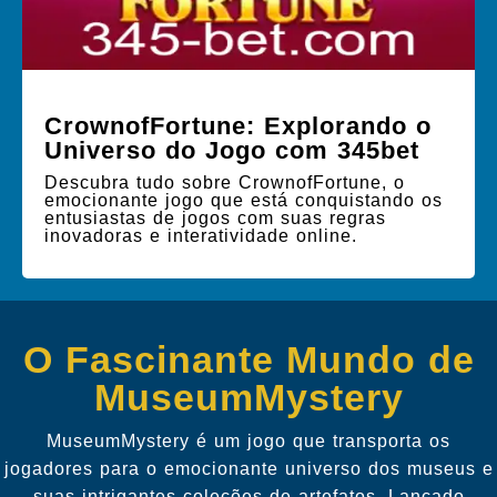
CrownofFortune: Explorando o
Universo do Jogo com 345bet
Descubra tudo sobre CrownofFortune, o
emocionante jogo que está conquistando os
entusiastas de jogos com suas regras
inovadoras e interatividade online.
O Fascinante Mundo de
MuseumMystery
MuseumMystery é um jogo que transporta os
jogadores para o emocionante universo dos museus e
suas intrigantes coleções de artefatos. Lançado