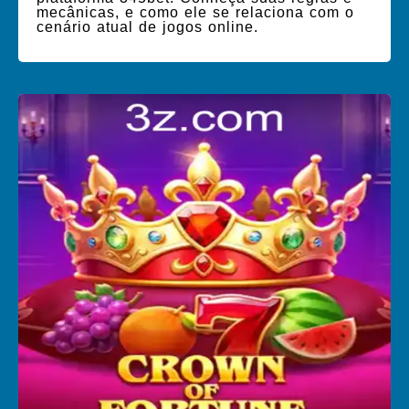
mecânicas, e como ele se relaciona com o
cenário atual de jogos online.