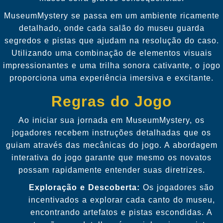
MuseumMystery se passa em um ambiente ricamente
detalhado, onde cada salão do museu guarda
segredos e pistas que ajudam na resolução do caso.
Utilizando uma combinação de elementos visuais
impressionantes e uma trilha sonora cativante, o jogo
proporciona uma experiência imersiva e excitante.
Regras do Jogo
Ao iniciar sua jornada em MuseumMystery, os
jogadores recebem instruções detalhadas que os
guiam através das mecânicas do jogo. A abordagem
interativa do jogo garante que mesmo os novatos
possam rapidamente entender suas diretrizes.
Exploração e Descoberta:
Os jogadores são
incentivados a explorar cada canto do museu,
encontrando artefatos e pistas escondidas. A