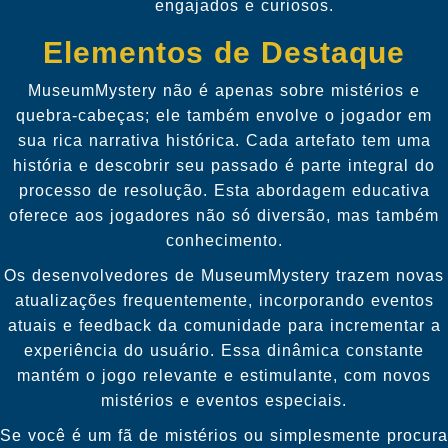
engajados e curiosos.
Elementos de Destaque
MuseumMystery não é apenas sobre mistérios e
quebra-cabeças; ele também envolve o jogador em
sua rica narrativa histórica. Cada artefato tem uma
história e descobrir seu passado é parte integral do
processo de resolução. Esta abordagem educativa
oferece aos jogadores não só diversão, mas também
conhecimento.
Os desenvolvedores de MuseumMystery trazem novas
atualizações frequentemente, incorporando eventos
atuais e feedback da comunidade para incrementar a
experiência do usuário. Essa dinâmica constante
mantém o jogo relevante e estimulante, com novos
mistérios e eventos especiais.
Se você é um fã de mistérios ou simplesmente procura