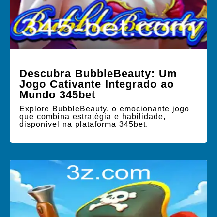
Descubra BubbleBeauty: Um
Jogo Cativante Integrado ao
Mundo 345bet
Explore BubbleBeauty, o emocionante jogo
que combina estratégia e habilidade,
disponível na plataforma 345bet.