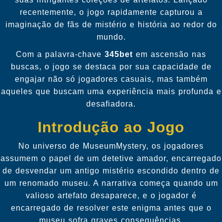
recentemente, o jogo rapidamente capturou a
imaginação de fãs de mistério e história ao redor do
mundo.
Com a palavra-chave
345bet
em ascensão nas
buscas, o jogo se destaca por sua capacidade de
engajar não só jogadores casuais, mas também
aqueles que buscam uma experiência mais profunda e
desafiadora.
Introdução ao Jogo
No universo de MuseumMystery, os jogadores
assumem o papel de um detetive amador, encarregado
de desvendar um antigo mistério escondido dentro de
um renomado museu. A narrativa começa quando um
valioso artefato desaparece, e o jogador é
encarregado de resolver este enigma antes que o
museu sofra graves consequências.