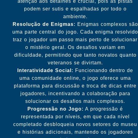
atenção aos detalhes é crucial, pois as pistas
podem ser sutis e espalhadas por todo o
ambiente.
Resolução de Enigmas:
Enigmas complexos são
uma parte central do jogo. Cada enigma resolvido
traz o jogador um passo mais perto de solucionar
o mistério geral. Os desafios variam em
dificuldade, permitindo que tanto novatos quanto
veteranos se divirtam.
Interatividade Social:
Funcionando dentro de
uma comunidade online, o jogo oferece uma
plataforma para discussão e troca de dicas entre
jogadores, incentivando a colaboração para
solucionar os desafios mais complexos.
Progressão no Jogo:
A progressão é
representada por níveis, em que cada nível
completado desbloqueia novos setores do museu
e histórias adicionais, mantendo os jogadores