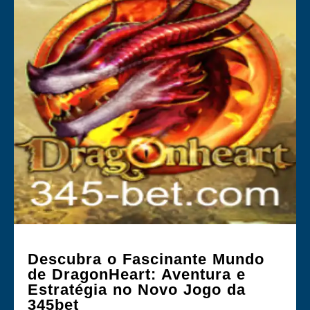
Descubra o Fascinante Mundo
de DragonHeart: Aventura e
Estratégia no Novo Jogo da
345bet