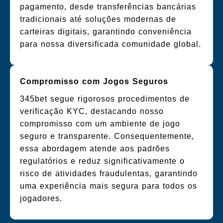
pagamento, desde transferências bancárias
tradicionais até soluções modernas de
carteiras digitais, garantindo conveniência
para nossa diversificada comunidade global.
Compromisso com Jogos Seguros
345bet segue rigorosos procedimentos de
verificação KYC, destacando nosso
compromisso com um ambiente de jogo
seguro e transparente. Consequentemente,
essa abordagem atende aos padrões
regulatórios e reduz significativamente o
risco de atividades fraudulentas, garantindo
uma experiência mais segura para todos os
jogadores.