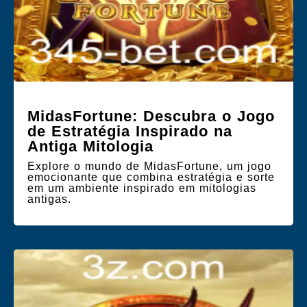
MidasFortune: Descubra o Jogo
de Estratégia Inspirado na
Antiga Mitologia
Explore o mundo de MidasFortune, um jogo
emocionante que combina estratégia e sorte
em um ambiente inspirado em mitologias
antigas.