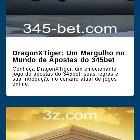
DragonXTiger: Um Mergulho no
Mundo de Apostas do 345bet
Conheça DragonXTiger, um emocionante
jogo de apostas do 345bet, suas regras e
sua introdução no cenário atual de jogos
online.