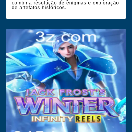
combina resolução de enigmas e exploração
de artefatos históricos.