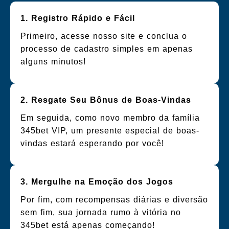
1. Registro Rápido e Fácil
Primeiro, acesse nosso site e conclua o
processo de cadastro simples em apenas
alguns minutos!
2. Resgate Seu Bônus de Boas-Vindas
Em seguida, como novo membro da família
345bet VIP, um presente especial de boas-
vindas estará esperando por você!
3. Mergulhe na Emoção dos Jogos
Por fim, com recompensas diárias e diversão
sem fim, sua jornada rumo à vitória no
345bet está apenas começando!