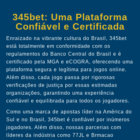
345bet: Uma Plataforma
Confiável e Certificada
Enraizado na vibrante cultura do Brasil, 345bet
está totalmente em conformidade com os
regulamentos do Banco Central do Brasil e é
certificado pela MGA e eCOGRA, oferecendo uma
plataforma segura e legítima para jogos online.
Além disso, cada jogo passa por rigorosas
verificações de justiça por essas estimadas
organizações, garantindo uma experiência
confiável e equilibrada para todos os jogadores.
Como uma marca de apostas líder na América do
Sul e no Brasil, 345bet é confiável por inúmeros
jogadores. Além disso, nossas parcerias com
líderes da indústria como 77JL e Brmacao