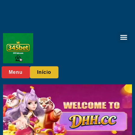
Caça-níqueis onlin
Notícias E
Menu
Início