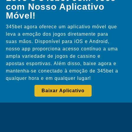
com Nosso Aplicativo
Móvel!
345bet agora oferece um aplicativo móvel que
leva a emoção dos jogos diretamente para
suas mãos. Disponível para iOS e Android,
nosso app proporciona acesso contínuo a uma
ampla variedade de jogos de cassino e
apostas esportivas. Além disso, baixe agora e
mantenha-se conectado à emoção de 345bet a
qualquer hora e em qualquer lugar!
Baixar Aplicativo