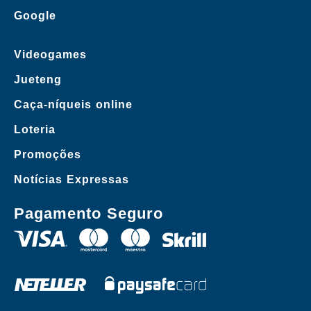
Google
Videogames
Jueteng
Caça-níqueis online
Loteria
Promoções
Notícias Expressas
Pagamento Seguro