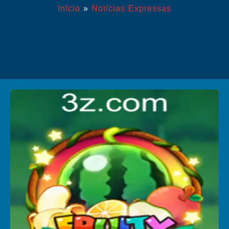
Início
»
Notícias Expressas