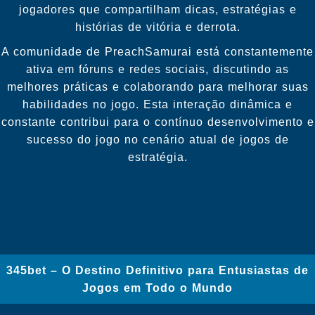
jogadores que compartilham dicas, estratégias e
histórias de vitória e derrota.
A comunidade de PreachSamurai está constantemente
ativa em fóruns e redes sociais, discutindo as
melhores práticas e colaborando para melhorar suas
habilidades no jogo. Esta interação dinâmica e
constante contribui para o contínuo desenvolvimento e
sucesso do jogo no cenário atual de jogos de
estratégia.
345bet – O Destino Definitivo para Entusiastas de
Jogos em Todo o Mundo