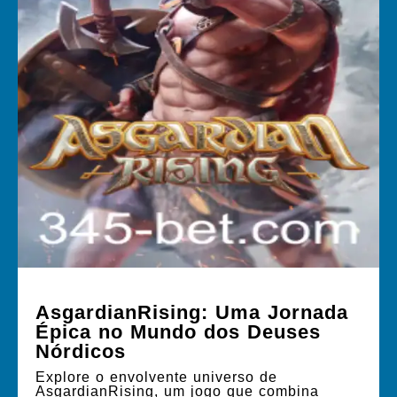
AsgardianRising: Uma Jornada
Épica no Mundo dos Deuses
Nórdicos
Explore o envolvente universo de
AsgardianRising, um jogo que combina