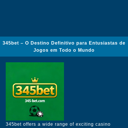
345bet – O Destino Definitivo para Entusiastas de
Jogos em Todo o Mundo
345bet offers a wide range of exciting casino