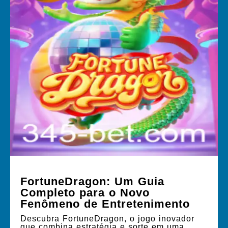
FortuneDragon: Um Guia
Completo para o Novo
Fenômeno de Entretenimento
Descubra FortuneDragon, o jogo inovador
que combina estratégia e sorte em uma