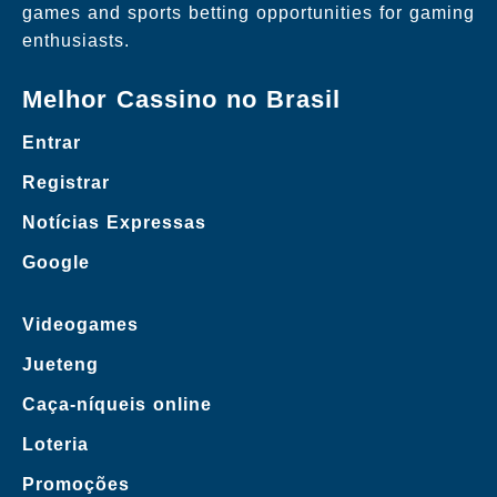
games and sports betting opportunities for gaming
enthusiasts.
Melhor Cassino no Brasil
Entrar
Registrar
Notícias Expressas
Google
Videogames
Jueteng
Caça-níqueis online
Loteria
Promoções