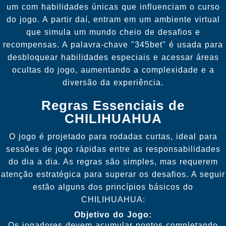
um com habilidades únicas que influenciam o curso
do jogo. A partir daí, entram em um ambiente virtual
que simula um mundo cheio de desafios e
recompensas. A palavra-chave "345bet" é usada para
desbloquear habilidades especiais e acessar áreas
ocultas do jogo, aumentando a complexidade e a
diversão da experiência.
Regras Essenciais de
CHILIHUAHUA
O jogo é projetado para rodadas curtas, ideal para
sessões de jogo rápidas entre as responsabilidades
do dia a dia. As regras são simples, mas requerem
atenção estratégica para superar os desafios. A seguir
estão alguns dos princípios básicos do
CHILIHUAHUA:
Objetivo do Jogo:
Os jogadores devem acumular pontos completando