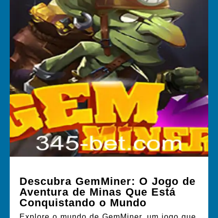
Descubra GemMiner: O Jogo de
Aventura de Minas Que Está
Conquistando o Mundo
Explore o mundo de GemMiner, um jogo que