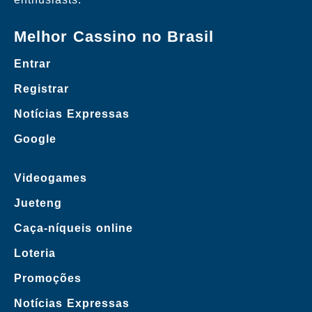
Melhor Cassino no Brasil
Entrar
Registrar
Notícias Expressas
Google
Videogames
Jueteng
Caça-níqueis online
Loteria
Promoções
Notícias Expressas