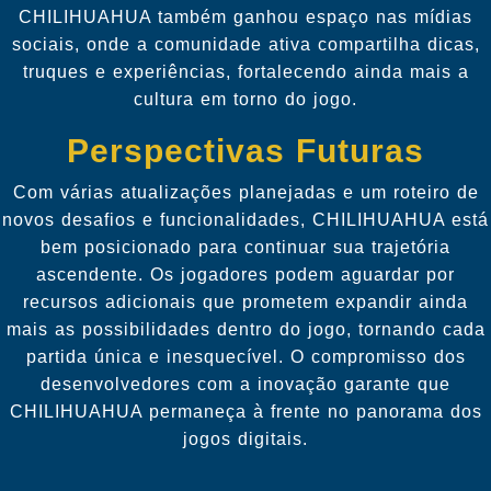
CHILIHUAHUA também ganhou espaço nas mídias
sociais, onde a comunidade ativa compartilha dicas,
truques e experiências, fortalecendo ainda mais a
cultura em torno do jogo.
Perspectivas Futuras
Com várias atualizações planejadas e um roteiro de
novos desafios e funcionalidades, CHILIHUAHUA está
bem posicionado para continuar sua trajetória
ascendente. Os jogadores podem aguardar por
recursos adicionais que prometem expandir ainda
mais as possibilidades dentro do jogo, tornando cada
partida única e inesquecível. O compromisso dos
desenvolvedores com a inovação garante que
CHILIHUAHUA permaneça à frente no panorama dos
jogos digitais.