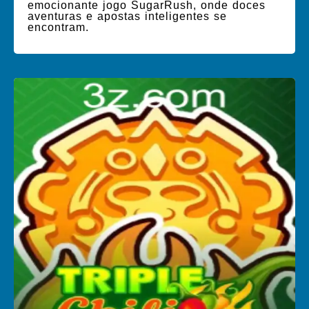
emocionante jogo SugarRush, onde doces
aventuras e apostas inteligentes se
encontram.