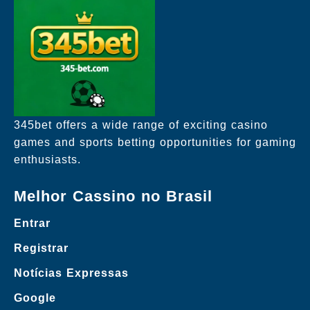
345bet offers a wide range of exciting casino
games and sports betting opportunities for gaming
enthusiasts.
Melhor Cassino no Brasil
Entrar
Registrar
Notícias Expressas
Google