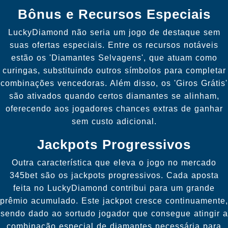
Bônus e Recursos Especiais
LuckyDiamond não seria um jogo de destaque sem
suas ofertas especiais. Entre os recursos notáveis
estão os 'Diamantes Selvagens', que atuam como
curingas, substituindo outros símbolos para completar
combinações vencedoras. Além disso, os 'Giros Grátis'
são ativados quando certos diamantes se alinham,
oferecendo aos jogadores chances extras de ganhar
sem custo adicional.
Jackpots Progressivos
Outra característica que eleva o jogo no mercado
345bet são os jackpots progressivos. Cada aposta
feita no LuckyDiamond contribui para um grande
prêmio acumulado. Este jackpot cresce continuamente,
sendo dado ao sortudo jogador que consegue atingir a
combinação especial de diamantes necessária para