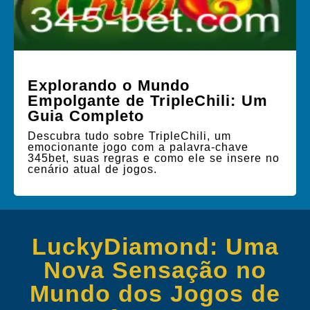
Explorando o Mundo
Empolgante de TripleChili: Um
Guia Completo
Descubra tudo sobre TripleChili, um
emocionante jogo com a palavra-chave
345bet, suas regras e como ele se insere no
cenário atual de jogos.
LuckyDiamond: Uma
Nova Sensação no
Mundo dos Jogos de