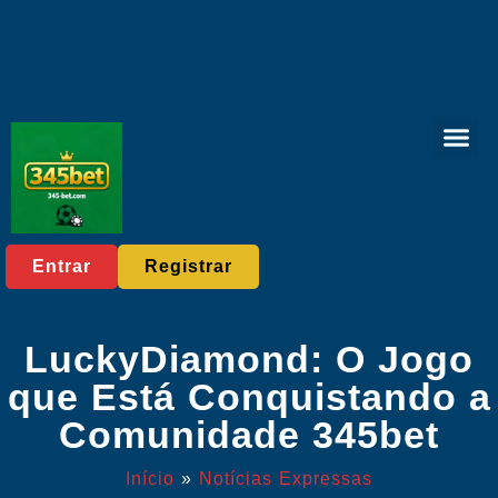
Caça-níqueis onlin
Notícias E
Entrar
Registrar
LuckyDiamond: O Jogo
que Está Conquistando a
Comunidade 345bet
Início
»
Notícias Expressas