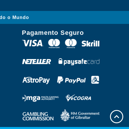
Todo o Mundo
Pagamento Seguro