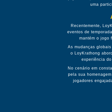
uma partic
Recentemente, LoyKr
eventos de temporada 
mantém o jogo f
As mudanças globais 
o LoyKrathong abord
experiência do
No cenário em consta
pela sua homenagem 
jogadores engajad