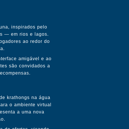
una, inspirados pelo
s — em rios e lagos.
jogadores ao redor do
a.
terface amigável e ao
ntes são convidados a
 recompensas.
o de krathongs na água
ara o ambiente virtual
resenta a uma nova
ão.