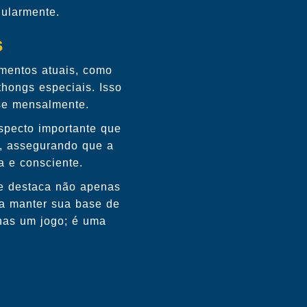
gularmente.
s
imentos atuais, como
thongs especiais. Isso
ase mensalmente.
specto importante que
l, assegurando que a
a e consciente.
se destaca não apenas
a manter sua base de
nas um jogo; é uma