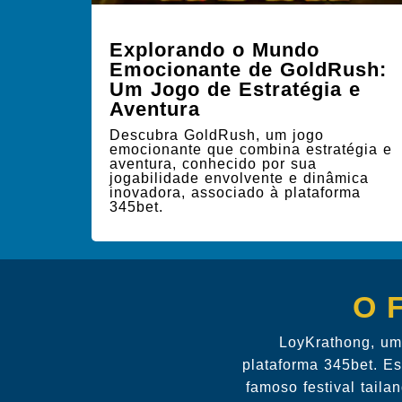
Explorando o Mundo
Emocionante de GoldRush:
Um Jogo de Estratégia e
Aventura
Descubra GoldRush, um jogo
emocionante que combina estratégia e
aventura, conhecido por sua
jogabilidade envolvente e dinâmica
inovadora, associado à plataforma
345bet.
O 
LoyKrathong, um
plataforma 345bet. Es
famoso festival tai