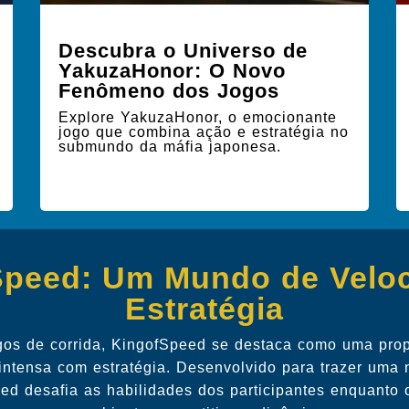
Descubra o Universo de
YakuzaHonor: O Novo
Fenômeno dos Jogos
Explore YakuzaHonor, o emocionante
jogo que combina ação e estratégia no
submundo da máfia japonesa.
Speed: Um Mundo de Veloc
Estratégia
gos de corrida, KingofSpeed se destaca como uma pro
intensa com estratégia. Desenvolvido para trazer uma 
ed desafia as habilidades dos participantes enquanto 