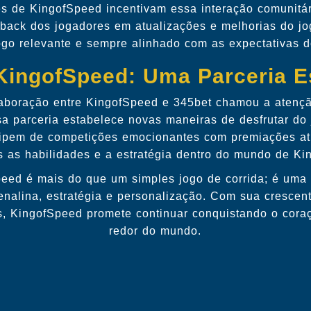
s de KingofSpeed incentivam essa interação comunitár
back dos jogadores em atualizações e melhorias do j
go relevante e sempre alinhado com as expectativas d
KingofSpeed: Uma Parceria E
aboração entre KingofSpeed e 345bet chamou a atençã
sa parceria estabelece novas maneiras de desfrutar do 
cipem de competições emocionantes com premiações at
s as habilidades e a estratégia dentro do mundo de Ki
eed é mais do que um simples jogo de corrida; é uma 
nalina, estratégia e personalização. Com sua crescen
s, KingofSpeed promete continuar conquistando o cora
redor do mundo.