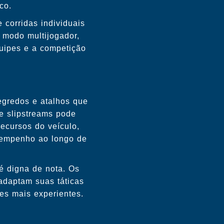
co.
corridas individuais
 modo multijogador,
quipes e a competição
egredos e atalhos que
 e slipstreams pode
 recursos do veículo,
sempenho ao longo de
é digna de nota. Os
daptam suas táticas
es mais experientes.