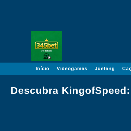
Início
Videogames
Jueteng
Caç
Descubra KingofSpeed: 