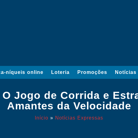
a-níqueis online
Loteria
Promoções
Notícias
O Jogo de Corrida e Estr
Amantes da Velocidade
Início
»
Notícias Expressas