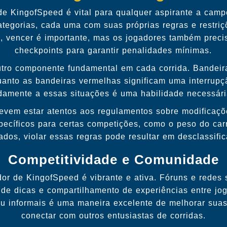
de KingofSpeed é vital para qualquer aspirante a camp
ategorias, cada uma com suas próprias regras e restri
s, vencer é importante, mas os jogadores também precis
checkpoints para garantir penalidades mínimas.
utro componente fundamental em cada corrida. Bandeir
uanto as bandeiras vermelhas significam uma interrupç
damente a essas situações é uma habilidade necessária 
evem estar atentos aos regulamentos sobre modificaçõ
specíficos para certas competições, como o peso do car
zados, violar essas regras pode resultar em desclassifi
Competitividade e Comunidade
or de KingofSpeed é vibrante e ativa. Fóruns e redes s
 de dicas e compartilhamento de experiências entre jog
 ou informais é uma maneira excelente de melhorar suas
conectar com outros entusiastas de corridas.