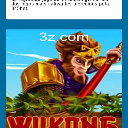
dos jogos mais cativantes oferecidos pela
345bet.