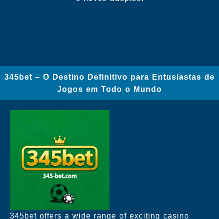
345bet – O Destino Definitivo para Entusiastas de
Jogos em Todo o Mundo
345bet offers a wide range of exciting casino