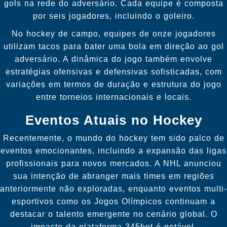
gols na rede do adversário. Cada equipe é composta
por seis jogadores, incluindo o goleiro.
No hockey de campo, equipes de onze jogadores
utilizam tacos para bater uma bola em direção ao gol
adversário. A dinâmica do jogo também envolve
estratégias ofensivas e defensivas sofisticadas, com
variações em termos de duração e estrutura do jogo
entre torneios internacionais e locais.
Eventos Atuais no Hockey
Recentemente, o mundo do hockey tem sido palco de
eventos emocionantes, incluindo a expansão das ligas
profissionais para novos mercados. A NHL anunciou
sua intenção de abranger mais times em regiões
anteriormente não exploradas, enquanto eventos multi-
esportivos como os Jogos Olímpicos continuam a
destacar o talento emergente no cenário global. O
impacto da plataforma 345bet é notável,