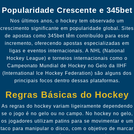
Popularidade Crescente e 345bet
Nos últimos anos, o hockey tem observado um
crescimento significante em popularidade global. Sites
de apostas como 345bet têm contribuído para esse
incremento, oferecendo apostas especializadas em
ligas e eventos internacionais. A NHL (National
Hockey League) e torneios internacionais como o
Campeonato Mundial de Hockey no Gelo da IIHF
(International Ice Hockey Federation) são alguns dos
principais focos dentro dessas plataformas.
Regras Básicas do Hockey
As regras do hockey variam ligeiramente dependendo
se o jogo é no gelo ou no campo. No hockey no gelo,
os jogadores utilizam patins para se movimentar e um
taco para manipular o disco, com o objetivo de marcar