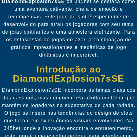
DiamondExplosion7sSE
da 345bet se destaca como
uma aventura cativante, cheia de emoção e
recompensas. Este jogo de slot é especialmente
desenvolvido para atrair os jogadores com seu tema
de joias cintilantes e uma atmosfera eletrizante. Para
os entusiastas de jogos de azar, a combinação de
gráficos impressionantes e mecânicas de jogo
dinâmicas é imperdível.
Introdução ao
DiamondExplosion7sSE
DiamondExplosion7sSE incorpora os temas clássicos
dos cassinos, mas com uma reviravolta moderna que
mantém os jogadores na expectativa de cada rodada.
O jogo se insere nas tendências do design de slots
que focam em experiências visuais envolventes. Na
345bet, onde a inovação encontra o entretenimento,
este jogo é uma escolha perfeita para aqueles que