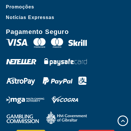
Promoções
Notícias Expressas
Pagamento Seguro