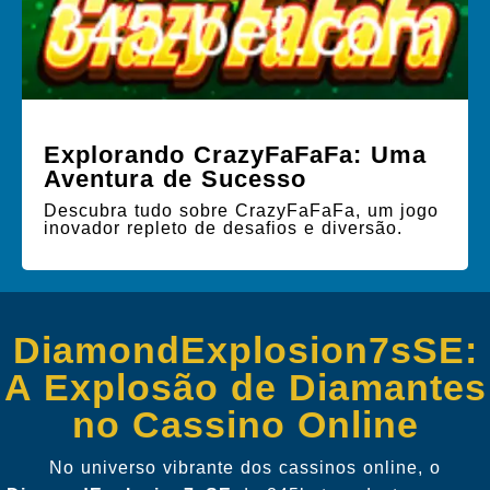
Explorando CrazyFaFaFa: Uma
Aventura de Sucesso
Descubra tudo sobre CrazyFaFaFa, um jogo
inovador repleto de desafios e diversão.
DiamondExplosion7sSE:
A Explosão de Diamantes
no Cassino Online
No universo vibrante dos cassinos online, o