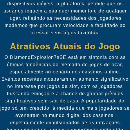
dispositivos móveis, a plataforma permite que os
usuários joguem a qualquer momento e de qualquer
lugar, refletindo as necessidades dos jogadores
modernos que procuram velocidade e facilidade ao
acessar seus jogos favoritos.
Atrativos Atuais do Jogo
O DiamondExplosion7sSE está em sintonia com as
últimas tendências do mercado de jogos de azar,
especialmente no cenário dos cassinos online.
Eventos recentes mostraram um aumento significativo
no interesse por jogos de slot, com os jogadores
buscando emoção e a chance de ganhar prêmios
significativos sem sair de casa. A popularidade do
jogo só tem crescido, à medida que mais jogadores se
aventuram no mundo digital dos cassinos,
especialmente impulsionados pelas inovações
tecnológicas que tornam a experiência online tão