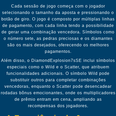
Cada sessão de jogo começa com o jogador
selecionando o tamanho da aposta e pressionando o
botão de giro. O jogo é composto por múltiplas linhas
de pagamento, com cada linha tendo a possibilidade
de gerar uma combinação vencedora. Símbolos como
o número sete, as pedras preciosas e os diamantes
são os mais desejados, oferecendo os melhores
pagamentos.
Além disso, o DiamondExplosion7sSE inclui símbolos
especiais como o Wild e o Scatter, que atribuem
funcionalidades adicionais. O símbolo Wild pode
substituir outros para completar combinações
vencedoras, enquanto o Scatter pode desencadear
rodadas bônus emocionantes, onde os multiplicadores
de prêmio entram em cena, ampliando as
recompensas dos jogadores.