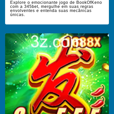
Explore o emocionante jogo de BookOfKeno
com a 345bet, mergulhe em suas regras
envolventes e entenda suas mecânicas
únicas.