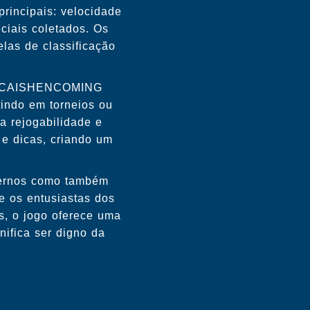
rincipais: velocidade
ciais coletados. Os
las de classificação
ão, CAISHENCOMING
indo em torneios ou
a rejogabilidade e
 e dicas, criando um
ernos como também
e os entusiastas dos
os, o jogo oferece uma
nifica ser digno da