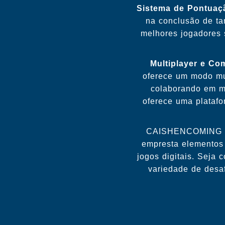
Sistema de Pontuaç
na conclusão de ta
melhores jogadores 
Multiplayer e Co
oferece um modo mu
colaborando em mi
oferece uma platafo
CAISHENCOMING nã
empresta elementos 
jogos digitais. Seja 
variedade de desaf