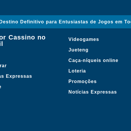
Destino Definitivo para Entusiastas de Jogos em 
or Cassino no
Videogames
l
Jueteng
Caça-níqueis online
rar
Loteria
as Expressas
Promoções
e
Notícias Expressas