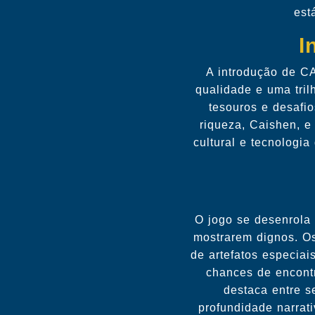
est
I
A introdução de C
qualidade e uma tril
tesouros e desafi
riqueza, Caishen, e
cultural e tecnologi
O jogo se desenrola
mostrarem dignos. Os
de artefatos especiai
chances de encontr
destaca entre s
profundidade narrat